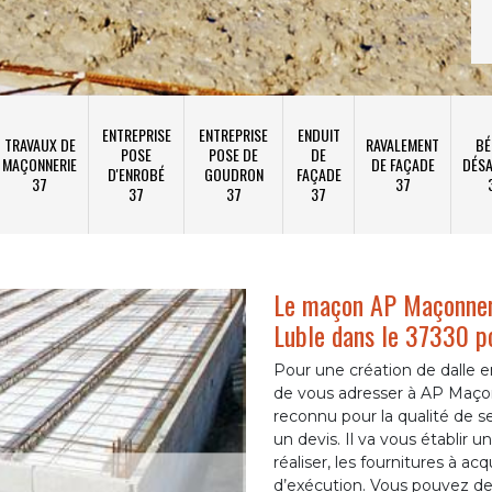
ENTREPRISE
ENTREPRISE
ENDUIT
TRAVAUX DE
RAVALEMENT
BÉ
POSE
POSE DE
DE
MAÇONNERIE
DE FAÇADE
DÉSA
D'ENROBÉ
GOUDRON
FAÇADE
37
37
37
37
37
Le maçon AP Maçonneri
Luble dans le 37330 po
Pour une création de dalle en
de vous adresser à AP Maçon
reconnu pour la qualité de s
un devis. Il va vous établir u
réaliser, les fournitures à acq
d’exécution. Vous pouvez de