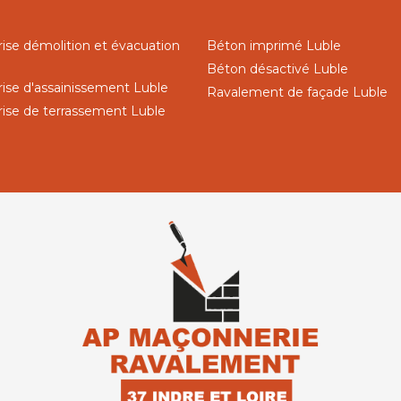
rise démolition et évacuation
Béton imprimé Luble
Béton désactivé Luble
rise d'assainissement Luble
Ravalement de façade Luble
rise de terrassement Luble