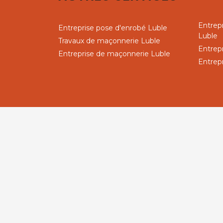
Entrep
Entreprise pose d'enrobé Luble
Luble
Travaux de maçonnerie Luble
Entrep
Entreprise de maçonnerie Luble
Entrep