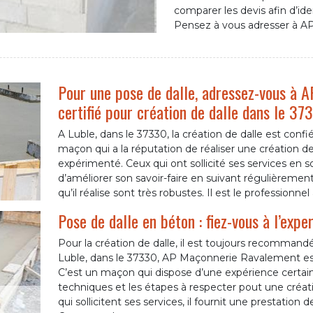
comparer les devis afin d’iden
Pensez à vous adresser à A
Pour une pose de dalle, adressez-vous à
certifié pour création de dalle dans le 37
A Luble, dans le 37330, la création de dalle est co
maçon qui a la réputation de réaliser une création de 
expérimenté. Ceux qui ont sollicité ses services en so
d’améliorer son savoir-faire en suivant régulièremen
qu’il réalise sont très robustes. Il est le professionn
Pose de dalle en béton : fiez-vous à l’ex
Pour la création de dalle, il est toujours recommandé
Luble, dans le 37330, AP Maçonnerie Ravalement e
C’est un maçon qui dispose d’une expérience certaine
techniques et les étapes à respecter pout une créati
qui sollicitent ses services, il fournit une prestation 