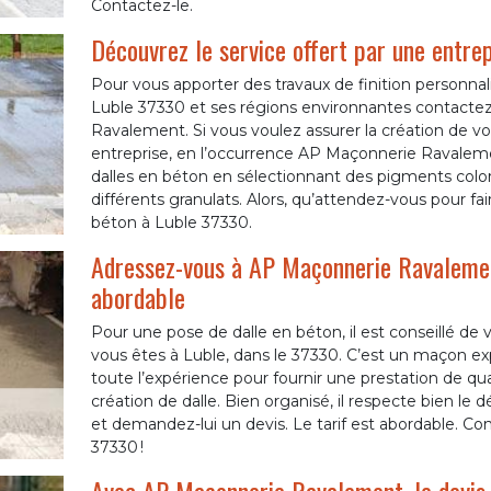
Contactez-le.
Découvrez le service offert par une entrep
Pour vous apporter des travaux de finition personnal
Luble 37330 et ses régions environnantes contact
Ravalement. Si vous voulez assurer la création de vos
entreprise, en l’occurrence AP Maçonnerie Ravalemen
dalles en béton en sélectionnant des pigments color
différents granulats. Alors, qu’attendez-vous pour fair
béton à Luble 37330.
Adressez-vous à AP Maçonnerie Ravalement
abordable
Pour une pose de dalle en béton, il est conseillé d
vous êtes à Luble, dans le 37330. C’est un maçon expe
toute l’expérience pour fournir une prestation de qual
création de dalle. Bien organisé, il respecte bien le d
et demandez-lui un devis. Le tarif est abordable. Conf
37330 !