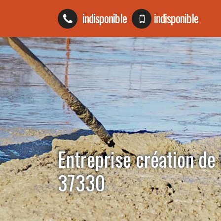
indisponible
indisponible
Entreprise création de 
37330