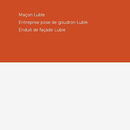
Maçon Luble
Entreprise pose de goudron Luble
Enduit de façade Luble