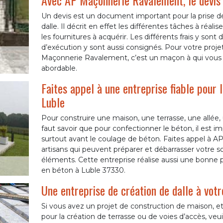
Avec AP Maçonnerie Ravalement, le devis d
Un devis est un document important pour la prise de
dalle. Il décrit en effet les différentes tâches à réalis
les fournitures à acquérir. Les différents frais y sont d
d’exécution y sont aussi consignés. Pour votre projet
Maçonnerie Ravalement, c’est un maçon à qui vous po
abordable.
Faites appel à une entreprise fiable pour 
Luble
Pour construire une maison, une terrasse, une allée, u
faut savoir que pour confectionner le béton, il est i
surtout avant le coulage de béton. Faites appel à 
artisans qui peuvent préparer et débarrasser votre s
éléments. Cette entreprise réalise aussi une bonne pr
en béton à Luble 37330.
Une entreprise de création de dalle à votr
Si vous avez un projet de construction de maison, 
pour la création de terrasse ou de voies d’accès, veuil