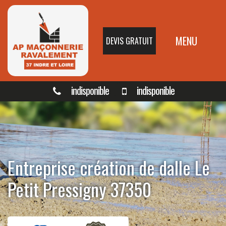
MENU
DEVIS GRATUIT
indisponible
indisponible
Entreprise création de dalle Le
Petit Pressigny 37350