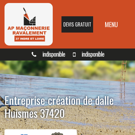
MENU
DEVIS GRATUIT
indisponible
indisponible
Entreprise création de dalle
Huismes 37420