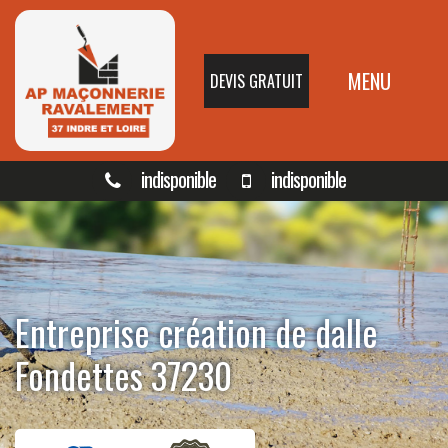
MENU
DEVIS GRATUIT
indisponible
indisponible
Entreprise création de dalle
Fondettes 37230