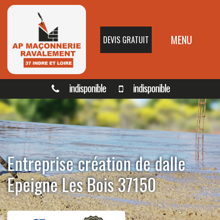
MENU
DEVIS GRATUIT
indisponible
indisponible
Entreprise création de dalle
Epeigne Les Bois 37150