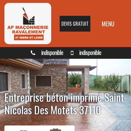
MENU
DEVIS GRATUIT
indisponible
indisponible
Entreprise béton imprimé Saint
Nicolas Des Motets 37110