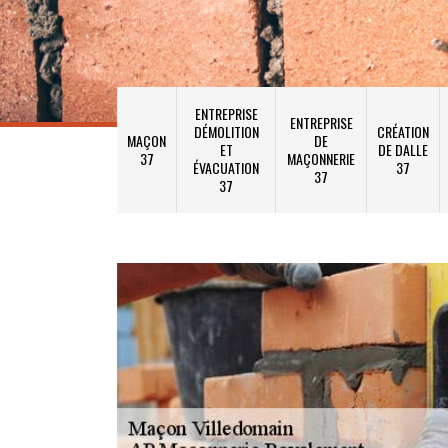
ENTREPRISE
ENTREPRISE
DÉMOLITION
CRÉATION
MAÇON
DE
ET
DE DALLE
37
MAÇONNERIE
ÉVACUATION
37
37
37