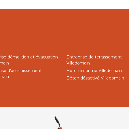
rise démolition et évacuation
Entreprise de terrassement
omain
Villedomain
rise d'assainissement
Béton imprimé Villedomain
omain
Béton désactivé Villedomain