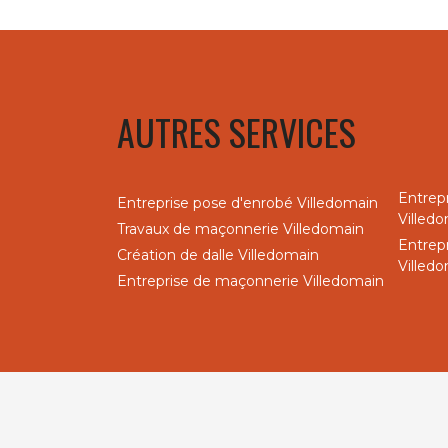
AUTRES SERVICES
Entrep
Entreprise pose d'enrobé Villedomain
Villed
Travaux de maçonnerie Villedomain
Entrep
Création de dalle Villedomain
Villed
Entreprise de maçonnerie Villedomain