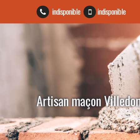
indisponible
indisponible
Artisan maçon Villed