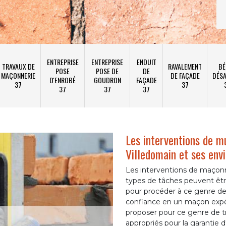
ENTREPRISE
ENTREPRISE
ENDUIT
TRAVAUX DE
RAVALEMENT
BÉ
POSE
POSE DE
DE
MAÇONNERIE
DE FAÇADE
DÉSA
D'ENROBÉ
GOUDRON
FAÇADE
37
37
37
37
37
Les interventions de mu
Villedomain et ses env
Les interventions de maçon
types de tâches peuvent être
pour procéder à ce genre de t
confiance en un maçon exp
proposer pour ce genre de tr
appropriés pour la garantie d