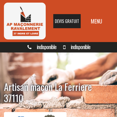
MENU
DEVIS GRATUIT
indisponible
indisponible
Artisan maçon La Ferriere
37110