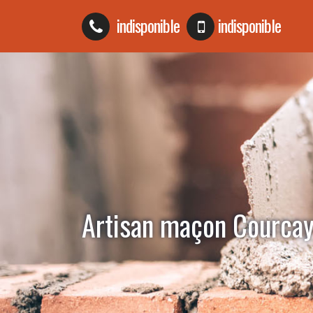
indisponible
indisponible
Artisan maçon Courca