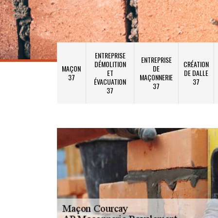
ENTREPRISE
ENTREPRISE
DÉMOLITION
CRÉATION
MAÇON
DE
ET
DE DALLE
37
MAÇONNERIE
ÉVACUATION
37
37
37