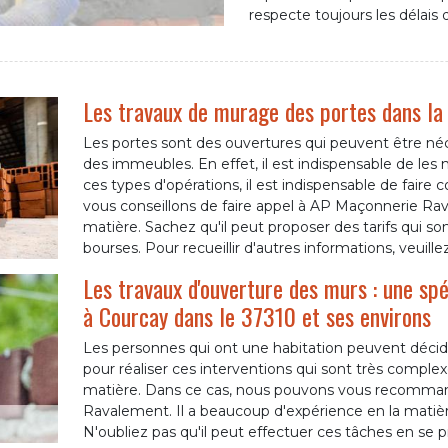
respecte toujours les délais 
Les travaux de murage des portes dans la 
Les portes sont des ouvertures qui peuvent être néc
des immeubles. En effet, il est indispensable de les m
ces types d'opérations, il est indispensable de fair
vous conseillons de faire appel à AP Maçonnerie Rav
matière. Sachez qu'il peut proposer des tarifs qui so
bourses. Pour recueillir d'autres informations, veuill
Les travaux d'ouverture des murs : une s
à Courcay dans le 37310 et ses environs
Les personnes qui ont une habitation peuvent décide
pour réaliser ces interventions qui sont très complexe
matière. Dans ce cas, nous pouvons vous recomman
Ravalement. Il a beaucoup d'expérience en la matière
N'oubliez pas qu'il peut effectuer ces tâches en se p