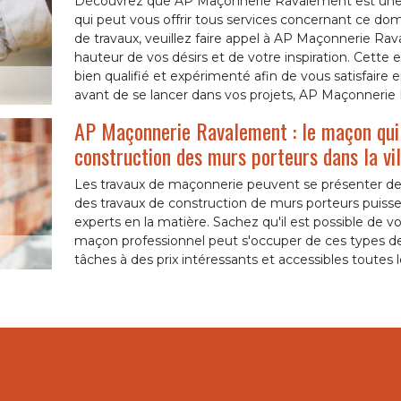
Découvrez que AP Maçonnerie Ravalement est une 
qui peut vous offrir tous services concernant ce do
de travaux, veuillez faire appel à AP Maçonnerie Rava
hauteur de vos désirs et de votre inspiration. Cett
bien qualifié et expérimenté afin de vous satisfaire e
avant de se lancer dans vos projets, AP Maçonnerie R
AP Maçonnerie Ravalement : le maçon qui 
construction des murs porteurs dans la vil
Les travaux de maçonnerie peuvent se présenter de di
des travaux de construction de murs porteurs puissent
experts en la matière. Sachez qu'il est possible de
maçon professionnel peut s'occuper de ces types de tr
tâches à des prix intéressants et accessibles toutes 