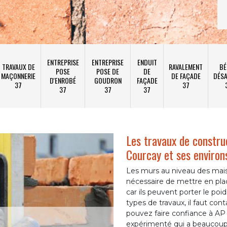
ENTREPRISE
ENTREPRISE
ENDUIT
TRAVAUX DE
RAVALEMENT
BÉ
POSE
POSE DE
DE
MAÇONNERIE
DE FAÇADE
DÉSA
D'ENROBÉ
GOUDRON
FAÇADE
37
37
37
37
37
Les travaux de constru
Courcay et ses environ
Les murs au niveau des maison
nécessaire de mettre en plac
car ils peuvent porter le po
types de travaux, il faut con
pouvez faire confiance à A
expérimenté qui a beaucoup d