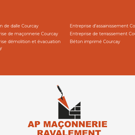
n de dalle Courcay
Entreprise d'assainissement C
rise de maçonnerie Courcay
Entreprise de terrassement Co
rise démolition et évacuation
Béton imprimé Courcay
y