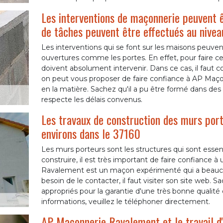
Les interventions de maçonnerie peuvent 
de tâches peuvent être effectués au niveau
Les interventions qui se font sur les maisons peuv
ouvertures comme les portes. En effet, pour faire ce
doivent absolument intervenir. Dans ce cas, il faut co
on peut vous proposer de faire confiance à AP Maç
en la matière. Sachez qu'il a pu être formé dans des c
respecte les délais convenus.
Les travaux de construction des murs porte
environs dans le 37160
Les murs porteurs sont les structures qui sont essenti
construire, il est très important de faire confiance 
Ravalement est un maçon expérimenté qui a beaucou
besoin de le contacter, il faut visiter son site web. 
appropriés pour la garantie d'une très bonne qualité 
informations, veuillez le téléphoner directement.
AP Maçonnerie Ravalement et le travail d'