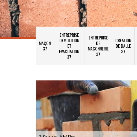
ENTREPRISE
ENTREPRISE
DÉMOLITION
CRÉATION
MAÇON
DE
ET
DE DALLE
37
MAÇONNERIE
ÉVACUATION
37
37
37