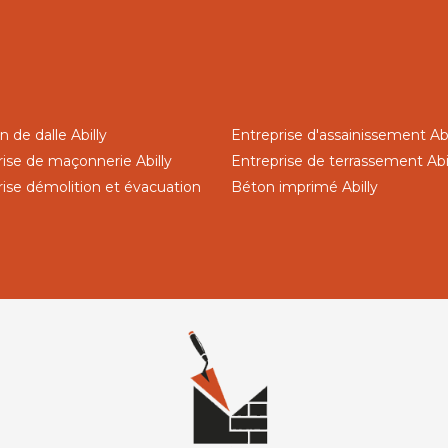
n de dalle Abilly
Entreprise d'assainissement Abi
rise de maçonnerie Abilly
Entreprise de terrassement Abi
rise démolition et évacuation
Béton imprimé Abilly