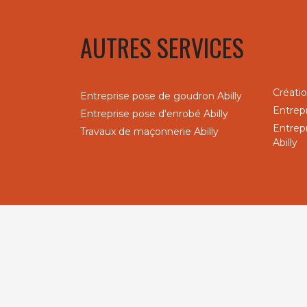
AUTRES SERVICES
Créatio
Entreprise pose de goudron Abilly
Entrep
Entreprise pose d'enrobé Abilly
Entrep
Travaux de maçonnerie Abilly
Abilly