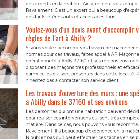
des experts en la matière. Ainsi, on peut vous prop
Ravalement. C'est un expert qui a beaucoup d'expéri
des tarifs intéressants et accessibles tous.
Voulez-vous d’un devis avant d’accomplir 
règles de l’art à Abilly ?
Si vous voulez accomplir vos travaux de maçonnerie se
normes pour ces travaux, faites appel à AP Maçonn
opérationnelle à Abilly 37160 et ses régions environn
disposant des maçons très professionnels et efficaces
parmi celles qui sont présentes dans cette localité.
n’hésitez pas à contacter son service client.
Les travaux d'ouverture des murs : une s
à Abilly dans le 37160 et ses environs
Les personnes qui ont une habitation peuvent décide
pour réaliser ces interventions qui sont très complexe
matière. Dans ce cas, nous pouvons vous recomman
Ravalement. Il a beaucoup d'expérience en la matière
N'oubliez pas qu'il peut effectuer ces tâches en se p