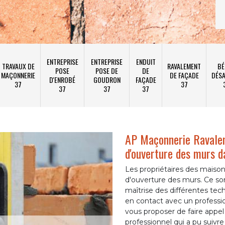
ENTREPRISE
ENTREPRISE
ENDUIT
TRAVAUX DE
RAVALEMENT
BÉ
POSE
POSE DE
DE
MAÇONNERIE
DE FAÇADE
DÉSA
D'ENROBÉ
GOUDRON
FAÇADE
37
37
37
37
37
AP Maçonnerie Ravalem
d'ouverture des murs da
Les propriétaires des maison
d'ouverture des murs. Ce so
maîtrise des différentes tech
en contact avec un professi
vous proposer de faire appe
professionnel qui a pu suivr